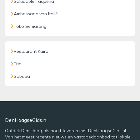
Saludable Taqueria
Ambassade van Italië
Toko Semarang
Restaurant Kairo
Tria
Sababa
DenHaagseGids.nl
Ontdek Den Haag als nooit tevoren met DenHaagseGids.nl.
Van het meest recente nieuws en vastgoedaanbod tot lokale