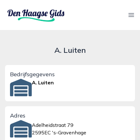
denhaagsegids.nl
Ope
A. Luiten
Bedrijfsgegevens
A. Luiten
Adres
Adelheidstraat 79
2595EC 's-Gravenhage