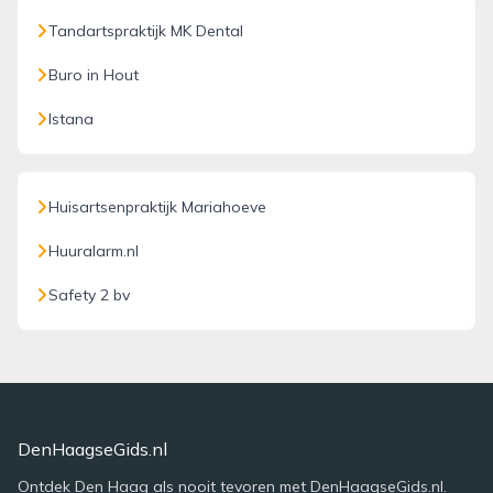
Tandartspraktijk MK Dental
Buro in Hout
Istana
Huisartsenpraktijk Mariahoeve
Huuralarm.nl
Safety 2 bv
DenHaagseGids.nl
Ontdek Den Haag als nooit tevoren met DenHaagseGids.nl.