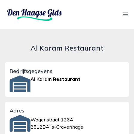
denhaagsegids.nl
Ope
Al Karam Restaurant
Bedrijfsgegevens
Al Karam Restaurant
Adres
Wagenstraat 126A
2512BA 's-Gravenhage