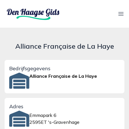
denhaagsegids.nl
Ope
Alliance Française de La Haye
Bedrijfsgegevens
Alliance Française de La Haye
Adres
Emmapark 6
2595ET 's-Gravenhage