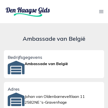
denhaagsegids.nl
Ope
Ambassade van België
Bedrijfsgegevens
Ambassade van België
Adres
Johan van Oldenbarneveltlaan 11
2582NE 's-Gravenhage