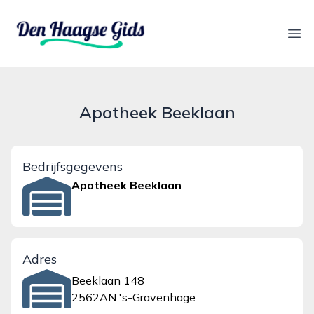
denhaagsegids.nl
Ope
Apotheek Beeklaan
Bedrijfsgegevens
Apotheek Beeklaan
Adres
Beeklaan 148
2562AN 's-Gravenhage