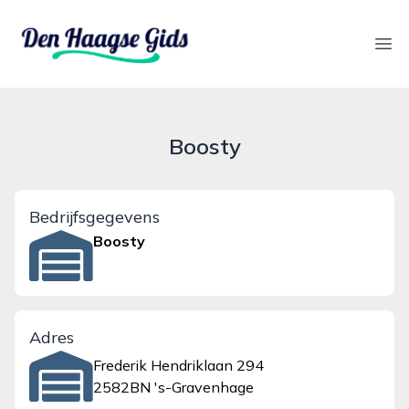
denhaagsegids.nl
Ope
Boosty
Bedrijfsgegevens
Boosty
Adres
Frederik Hendriklaan 294
2582BN 's-Gravenhage