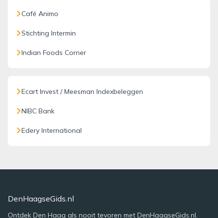
Café Animo
Stichting Intermin
Indian Foods Corner
Ecart Invest / Meesman Indexbeleggen
NIBC Bank
Edery International
DenHaagseGids.nl
Ontdek Den Haag als nooit tevoren met DenHaagseGids.nl.