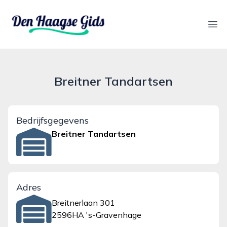
denhaagsegids.nl
Ope
Breitner Tandartsen
Bedrijfsgegevens
Breitner Tandartsen
Adres
Breitnerlaan 301
2596HA 's-Gravenhage