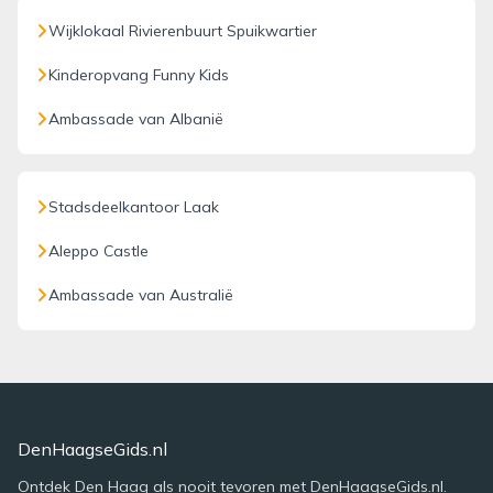
Wijklokaal Rivierenbuurt Spuikwartier
Kinderopvang Funny Kids
Ambassade van Albanië
Stadsdeelkantoor Laak
Aleppo Castle
Ambassade van Australië
DenHaagseGids.nl
Ontdek Den Haag als nooit tevoren met DenHaagseGids.nl.