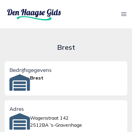
denhaagsegids.nl
Ope
Brest
Bedrijfsgegevens
Brest
Adres
Wagenstraat 142
2512BA 's-Gravenhage