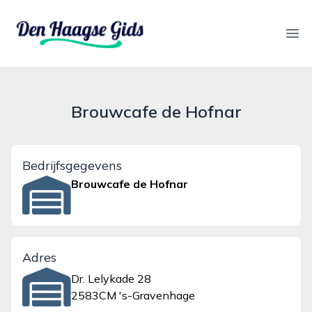
denhaagsegids.nl
Ope
Brouwcafe de Hofnar
Bedrijfsgegevens
Brouwcafe de Hofnar
Adres
Dr. Lelykade 28
2583CM 's-Gravenhage