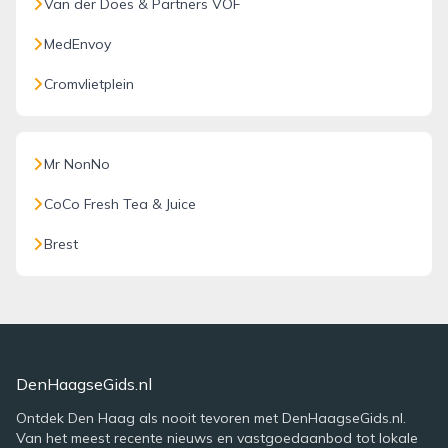
Van der Does & Partners VOF
MedEnvoy
Cromvlietplein
Mr NonNo
CoCo Fresh Tea & Juice
Brest
DenHaagseGids.nl
Ontdek Den Haag als nooit tevoren met DenHaagseGids.nl.
Van het meest recente nieuws en vastgoedaanbod tot lokale