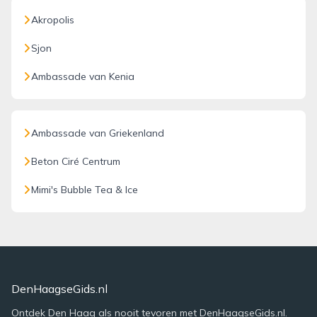
Akropolis
Sjon
Ambassade van Kenia
Ambassade van Griekenland
Beton Ciré Centrum
Mimi's Bubble Tea & Ice
DenHaagseGids.nl
Ontdek Den Haag als nooit tevoren met DenHaagseGids.nl.