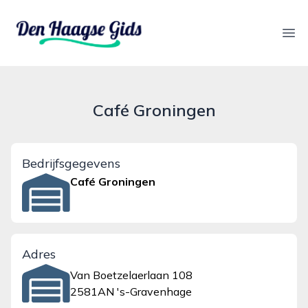
denhaagsegids.nl
Ope
Café Groningen
Bedrijfsgegevens
Café Groningen
Adres
Van Boetzelaerlaan 108
2581AN 's-Gravenhage