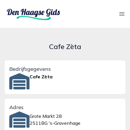
denhaagsegids.nl
Ope
Cafe Zèta
Bedrijfsgegevens
Cafe Zèta
Adres
Grote Markt 28
2511BG 's-Gravenhage