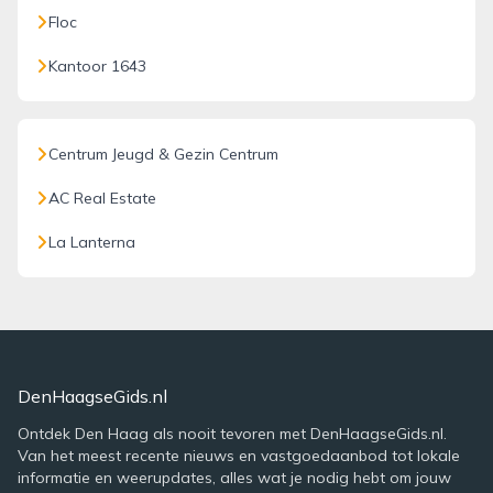
Floc
Kantoor 1643
Centrum Jeugd & Gezin Centrum
AC Real Estate
La Lanterna
DenHaagseGids.nl
Ontdek Den Haag als nooit tevoren met DenHaagseGids.nl.
Van het meest recente nieuws en vastgoedaanbod tot lokale
informatie en weerupdates, alles wat je nodig hebt om jouw