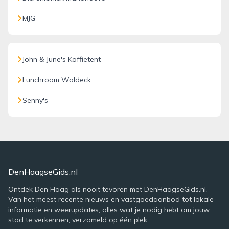
MJG
John & June's Koffietent
Lunchroom Waldeck
Senny's
DenHaagseGids.nl
Ontdek Den Haag als nooit tevoren met DenHaagseGids.nl.
Van het meest recente nieuws en vastgoedaanbod tot lokale
informatie en weerupdates, alles wat je nodig hebt om jouw
stad te verkennen, verzameld op één plek.