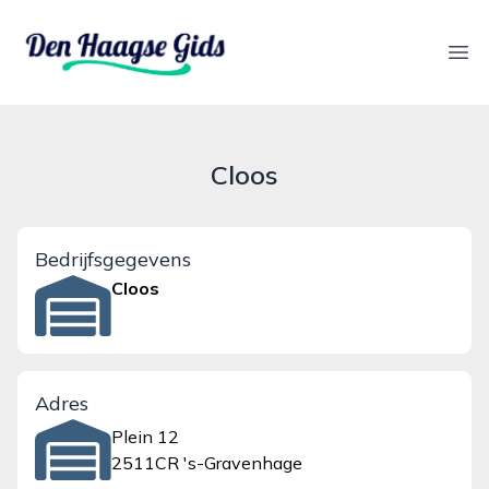
denhaagsegids.nl
Ope
Cloos
Bedrijfsgegevens
Cloos
Adres
Plein 12
2511CR 's-Gravenhage