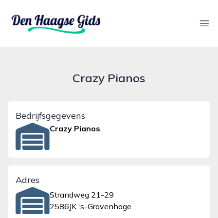
denhaagsegids.nl
Ope
Crazy Pianos
Bedrijfsgegevens
Crazy Pianos
Adres
Strandweg 21-29
2586JK 's-Gravenhage