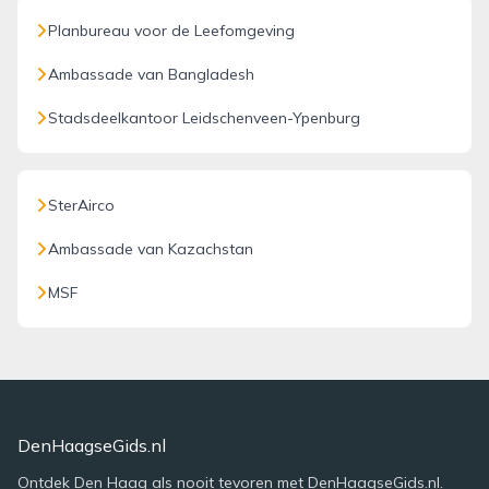
Planbureau voor de Leefomgeving
Ambassade van Bangladesh
Stadsdeelkantoor Leidschenveen-Ypenburg
SterAirco
Ambassade van Kazachstan
MSF
DenHaagseGids.nl
Ontdek Den Haag als nooit tevoren met DenHaagseGids.nl.