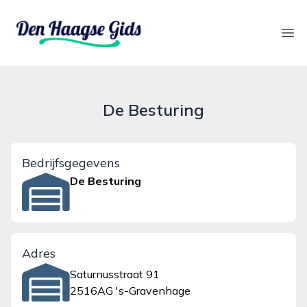
denhaagsegids.nl
Ope
De Besturing
Bedrijfsgegevens
De Besturing
Adres
Saturnusstraat 91
2516AG 's-Gravenhage