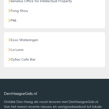
Benelux Office for Intellectual Property
Fong Shou
PMi
Esso Wateringen
La Luna
Dyfao Cafe Bar
DenHaagseGids.nl
Ontdek Den Haag als nooit tevoren met DenHaagseGids.nl.
Van het meest recente nieuws en vastgoedaanbod tot lokale