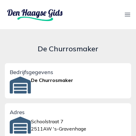
denhaagsegids.nl
Ope
De Churrosmaker
Bedrijfsgegevens
De Churrosmaker
Adres
Schoolstraat 7
2511AW 's-Gravenhage