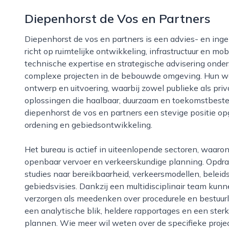
Diepenhorst de Vos en Partners
Diepenhorst de vos en partners is een advies- en ingenieursbureau in de stad ’s-gravenhage dat zich
richt op ruimtelijke ontwikkeling, infrastructuur en m
technische expertise en strategische advisering onder
complexe projecten in de bebouwde omgeving. Hun wer
ontwerp en uitvoering, waarbij zowel publieke als priv
oplossingen die haalbaar, duurzaam en toekomstbesten
diepenhorst de vos en partners een stevige positie o
ordening en gebiedsontwikkeling.
Het bureau is actief in uiteenlopende sectoren, waaronder infrastructuur, stedelijke herontwikkeling,
openbaar vervoer en verkeerskundige planning. Opdra
studies naar bereikbaarheid, verkeersmodellen, beleid
gebiedsvisies. Dankzij een multidisciplinair team ku
verzorgen als meedenken over procedurele en bestuurl
een analytische blik, heldere rapportages en een sterk
plannen. Wie meer wil weten over de specifieke proje