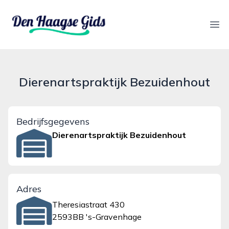
denhaagsegids.nl
Ope
Dierenartspraktijk Bezuidenhout
Bedrijfsgegevens
Dierenartspraktijk Bezuidenhout
Adres
Theresiastraat 430
2593BB 's-Gravenhage