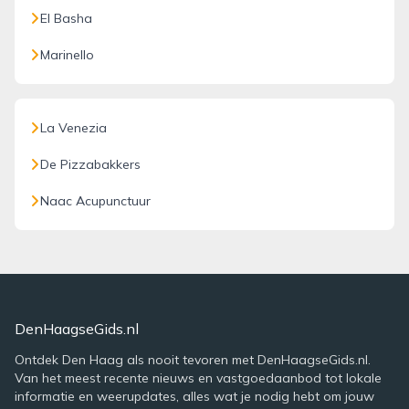
El Basha
Marinello
La Venezia
De Pizzabakkers
Naac Acupunctuur
DenHaagseGids.nl
Ontdek Den Haag als nooit tevoren met DenHaagseGids.nl.
Van het meest recente nieuws en vastgoedaanbod tot lokale
informatie en weerupdates, alles wat je nodig hebt om jouw