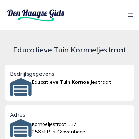
denhaagsegids.nl
Ope
Educatieve Tuin Kornoeljestraat
Bedrijfsgegevens
Educatieve Tuin Kornoeljestraat
Adres
Kornoeljestraat 117
2564LP 's-Gravenhage