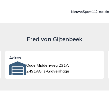
Nieuws
Sport
112-meldi
Fred van Gijtenbeek
Adres
Oude Middenweg 231A
2491AG 's-Gravenhage