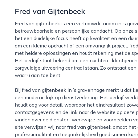
Fred van Gijtenbeek
Fred van gijtenbeek is een vertrouwde naam in ’s gravenhage voor wie zoekt naar vakmanschap,
betrouwbaarheid en persoonlijke aandacht. Op onze sit
het een duidelijke focus heeft op kwaliteit en een duur
om een kleine opdracht of een omvangrijk project, fr
met heldere oplossingen en houdt rekening met de sp
Het bedrijf staat bekend om een nuchtere, klantgerich
zorgvuldige uitvoering centraal staan. Zo ontstaat ee
waar u aan toe bent.
Bij fred van gijtenbeek in ’s gravenhage merkt u dat kennis en ervaring worden gecombineerd met
een moderne kijk op dienstverlening. Het bedrijf werk
houdt oog voor detail, waardoor het eindresultaat zowe
contactgegevens en de link naar de website op deze 
vinden over de diensten, werkwijze en voorbeelden v
site verwijzen wij naar fred van gijtenbeek omdat het ee
professionaliteit en toegankelijkheid goed samen kun