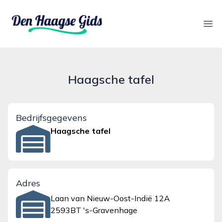
denhaagsegids.nl
Ope
Haagsche tafel
Bedrijfsgegevens
Haagsche tafel
Adres
Laan van Nieuw-Oost-Indië 12A
2593BT 's-Gravenhage