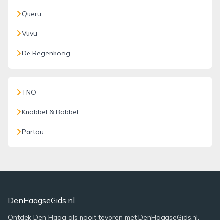
Queru
Vuvu
De Regenboog
TNO
Knabbel & Babbel
Partou
DenHaagseGids.nl
Ontdek Den Haag als nooit tevoren met DenHaagseGids.nl.