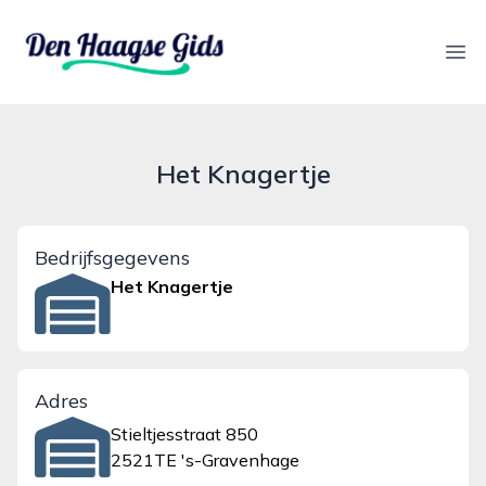
denhaagsegids.nl
Ope
Het Knagertje
Bedrijfsgegevens
Het Knagertje
Adres
Stieltjesstraat 850
2521TE 's-Gravenhage