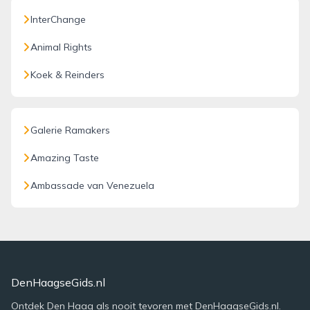
InterChange
Animal Rights
Koek & Reinders
Galerie Ramakers
Amazing Taste
Ambassade van Venezuela
DenHaagseGids.nl
Ontdek Den Haag als nooit tevoren met DenHaagseGids.nl.