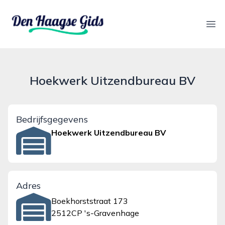
denhaagsegids.nl
Ope
Hoekwerk Uitzendbureau BV
Bedrijfsgegevens
Hoekwerk Uitzendbureau BV
Adres
Boekhorststraat 173
2512CP 's-Gravenhage