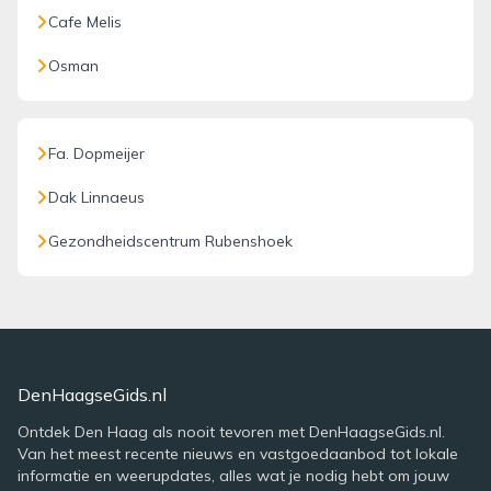
Cafe Melis
Osman
Fa. Dopmeijer
Dak Linnaeus
Gezondheidscentrum Rubenshoek
DenHaagseGids.nl
Ontdek Den Haag als nooit tevoren met DenHaagseGids.nl.
Van het meest recente nieuws en vastgoedaanbod tot lokale
informatie en weerupdates, alles wat je nodig hebt om jouw