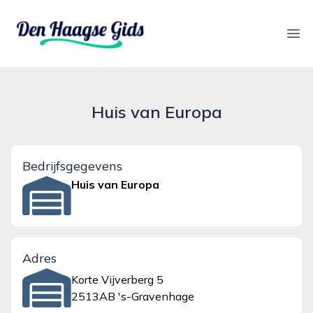
denhaagsegids.nl
Ope
Huis van Europa
Bedrijfsgegevens
Huis van Europa
Adres
Korte Vijverberg 5
2513AB 's-Gravenhage