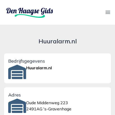
denhaagsegids.nl
Ope
Huuralarm.nl
Bedrijfsgegevens
Huuralarm.nl
Adres
Oude Middenweg 223
2491AG 's-Gravenhage