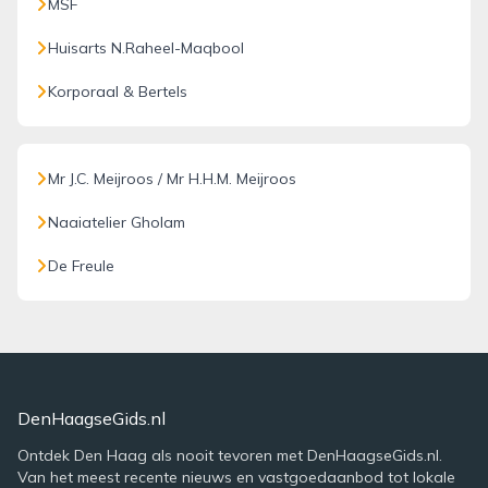
MSF
Huisarts N.Raheel-Maqbool
Korporaal & Bertels
Mr J.C. Meijroos / Mr H.H.M. Meijroos
Naaiatelier Gholam
De Freule
DenHaagseGids.nl
Ontdek Den Haag als nooit tevoren met DenHaagseGids.nl.
Van het meest recente nieuws en vastgoedaanbod tot lokale