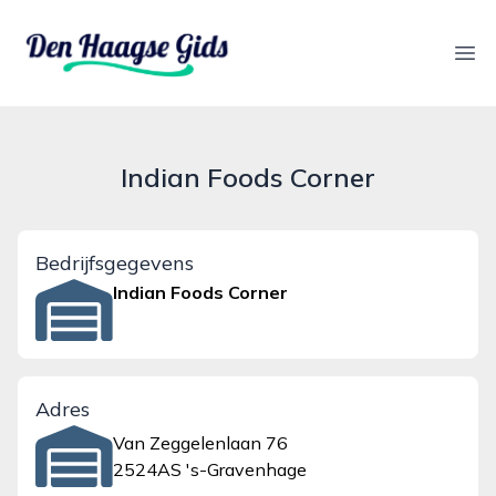
denhaagsegids.nl
Ope
Indian Foods Corner
Bedrijfsgegevens
Indian Foods Corner
Adres
Van Zeggelenlaan 76
2524AS 's-Gravenhage