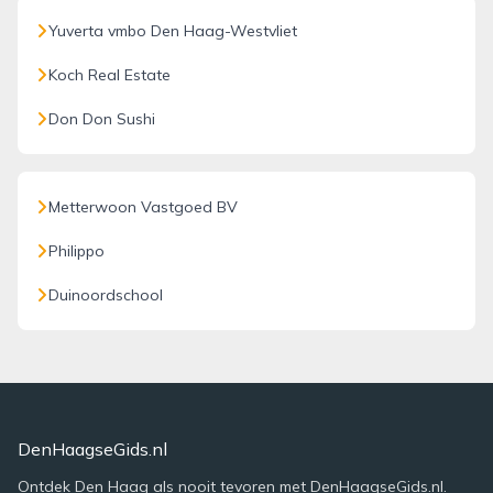
Yuverta vmbo Den Haag-Westvliet
Koch Real Estate
Don Don Sushi
Metterwoon Vastgoed BV
Philippo
Duinoordschool
DenHaagseGids.nl
Ontdek Den Haag als nooit tevoren met DenHaagseGids.nl.