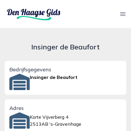
denhaagsegids.nl
Ope
Insinger de Beaufort
Bedrijfsgegevens
Insinger de Beaufort
Adres
Korte Vijverberg 4
2513AB 's-Gravenhage