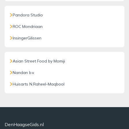
Pandora Studio
ROC Mondriaan
InsingerGilissen
Asian Street Food by Momiji
Nandan b.v.
Huisarts N.Raheel-Maqbool
DenHaagseGids.nl