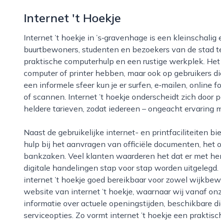
Internet 't Hoekje
Internet ’t hoekje in ’s‑gravenhage is een kleinschalig en laagdrempelig internetcafé waar
buurtbewoners, studenten en bezoekers van de stad t
praktische computerhulp en een rustige werkplek. Het 
computer of printer hebben, maar ook op gebruikers die
een informele sfeer kun je er surfen, e‑mailen, online 
of scannen. Internet ’t hoekje onderscheidt zich door p
heldere tarieven, zodat iedereen – ongeacht ervaring m
Naast de gebruikelijke internet- en printfaciliteiten biedt internet ’t hoekje vaak extra diensten, zoals
hulp bij het aanvragen van officiële documenten, het o
bankzaken. Veel klanten waarderen het dat er met h
digitale handelingen stap voor stap worden uitgelegd. 
internet ’t hoekje goed bereikbaar voor zowel wijkbe
website van internet ’t hoekje, waarnaar wij vanaf on
informatie over actuele openingstijden, beschikbare 
serviceopties. Zo vormt internet ’t hoekje een praktis