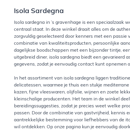
Isola Sardegna
Isola sardegna in ’s gravenhage is een speciaalzaak waar de sfeer van het mediterrane eilandleven
centraal staat. In deze winkel draait alles om de auth
zorgvuldig geselecteerd door kenners met een passie v
combinatie van kwaliteitsproducten, persoonlijke aan
dagelijkse boodschappen met een bijzonder tintje, ee
uitgebreid diner, isola sardegna biedt een gevarieerd a
gegevens, zodat je eenvoudig contact kunt opnemen o
In het assortiment van isola sardegna liggen traditionele sardijnse specialiteiten naast moderne
delicatessen, waarmee je thuis een stukje mediterrane
kazen, fijne vleeswaren, olijfolie, wijnen en zoete lek
kleinschalige producenten. Het team in de winkel dee
bereidingssuggesties, zodat je precies weet welke pr
passen. Door de combinatie van gastvrijheid, kennis en
aantrekkelijke bestemming voor liefhebbers van de it
wil ontdekken. Op onze pagina kun je eenvoudig doork