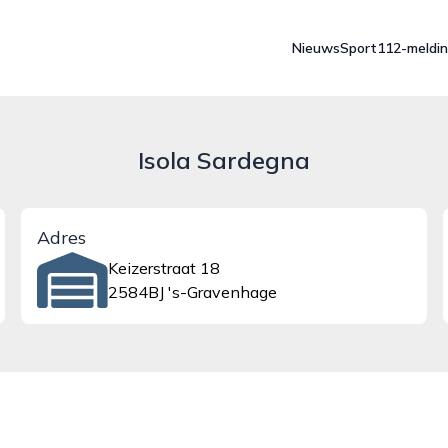
Nieuws
Sport
112-meldi
Isola Sardegna
Adres
Keizerstraat 18
2584BJ 's-Gravenhage