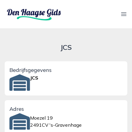
denhaagsegids.nl
Ope
JCS
Bedrijfsgegevens
JCS
Adres
Moezel 19
2491CV 's-Gravenhage