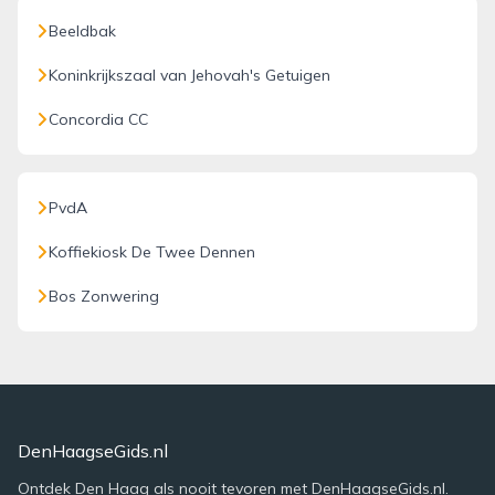
Beeldbak
Koninkrijkszaal van Jehovah's Getuigen
Concordia CC
PvdA
Koffiekiosk De Twee Dennen
Bos Zonwering
DenHaagseGids.nl
Ontdek Den Haag als nooit tevoren met DenHaagseGids.nl.