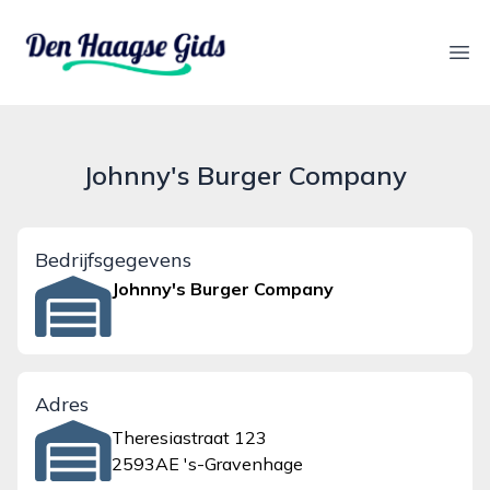
denhaagsegids.nl
Ope
Johnny's Burger Company
Bedrijfsgegevens
Johnny's Burger Company
Adres
Theresiastraat 123
2593AE 's-Gravenhage