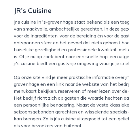
JR's Cuisine
Jr's cuisine in 's-gravenhage staat bekend als een toegankelijke ontmoetingsplek voor liefhebbers
van smaakvolle, ambachtelijke gerechten. In deze geze
voor de ingrediënten, voor de bereiding én voor de gas
ontspannen sfeer en het gevoel dat niets gehaast hoeft
huiselijke gezelligheid en professionele kwaliteit, me
is. Of je nu op zoek bent naar een snelle hap, een uitge
jr's cuisine biedt een gastvrije omgeving waar je je snel
Op onze site vind je meer praktische informatie over jr's cuisine, zoals de exacte locatie in 's-
gravenhage en een link naar de website van het bedrij
menukaart bekijken, reserveren of meer lezen over de a
Het bedrijf richt zich op gasten die waarde hechten a
een persoonlijke benadering. Naast de vaste klassieke
seizoensgebonden gerechten en wisselende specials 
kan brengen. Zo is jr's cuisine uitgegroeid tot een gel
als voor bezoekers van buitenaf.