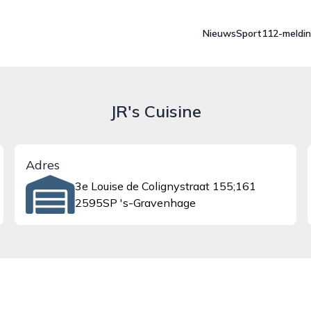
Nieuws
Sport
112-meldi
JR's Cuisine
Adres
3e Louise de Colignystraat 155;161
2595SP 's-Gravenhage