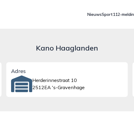
Nieuws
Sport
112-meldi
Kano Haaglanden
Adres
Herderinnestraat 10
2512EA 's-Gravenhage