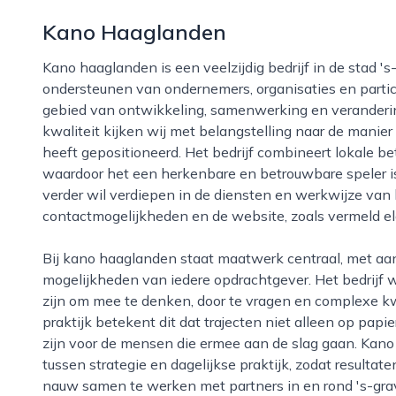
Kano Haaglanden
Kano haaglanden is een veelzijdig bedrijf in de stad 's-gravenhage dat zich richt op het
ondersteunen van ondernemers, organisaties en partic
gebied van ontwikkeling, samenwerking en verandering
kwaliteit kijken wij met belangstelling naar de manie
heeft gepositioneerd. Het bedrijf combineert lokale 
waardoor het een herkenbare en betrouwbare speler 
verder wil verdiepen in de diensten en werkwijze v
contactmogelijkheden en de website, zoals vermeld el
Bij kano haaglanden staat maatwerk centraal, met aandacht voor de specifieke situatie, ambities en
mogelijkheden van iedere opdrachtgever. Het bedrijf 
zijn om mee te denken, door te vragen en complexe kw
praktijk betekent dit dat trajecten niet alleen op papi
zijn voor de mensen die ermee aan de slag gaan. Kan
tussen strategie en dagelijkse praktijk, zodat result
nauw samen te werken met partners in en rond 's-grave