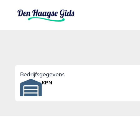
denhaagsegids.nl
Bedrijfsgegevens
KPN