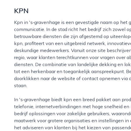
KPN
Kpn in 's‑gravenhage is een gevestigde naam op het gebied van telefonie, internet en digitale
communicatie. In de stad richt het bedrijf zich zowel op
betrouwbare diensten die zijn afgestemd op uiteenlo
kpn, profiteert van een uitgebreid netwerk, innovatie
deskundige medewerkers. Vanuit onze site beschrijven w
regio, waar klanten terechtkunnen voor vragen over 
diensten. De combinatie van landelijke dekking en l
tot een herkenbaar en toegankelijk aanspreekpunt. B
doorklikken naar de website of contact opnemen via 
staan.
In 's‑gravenhage biedt kpn een breed pakket aan producten en diensten, zoals vaste en mobiele
telefonie, internetverbindingen met hoge snelheid en i
bedrijf oplossingen voor zakelijke gebruikers, waaron
maatwerk voor grotere organisaties en instellingen in d
het adviseren van klanten bij het kiezen van passe