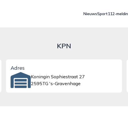
Nieuws
Sport
112-meldi
KPN
Adres
Koningin Sophiestraat 27
2595TG 's-Gravenhage