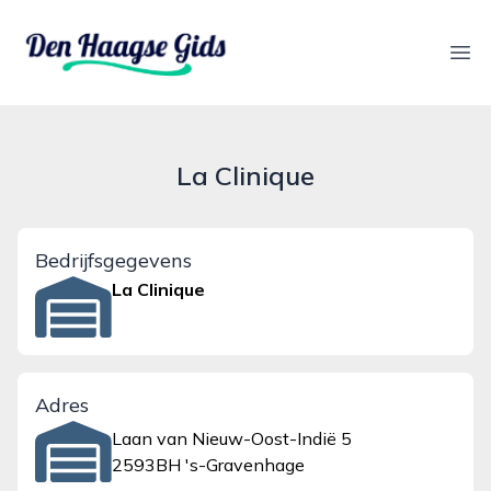
denhaagsegids.nl
Ope
La Clinique
Bedrijfsgegevens
La Clinique
Adres
Laan van Nieuw-Oost-Indië 5
2593BH 's-Gravenhage