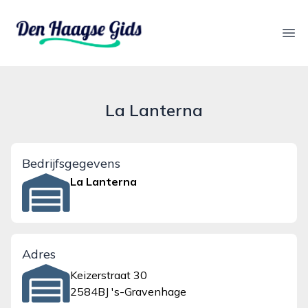
denhaagsegids.nl
Ope
La Lanterna
Bedrijfsgegevens
La Lanterna
Adres
Keizerstraat 30
2584BJ 's-Gravenhage