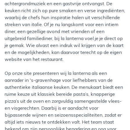
achtergrondmuziek en een gastvrije ontvangst. De
keuken richt zich op pure smaken en verse ingrediënten,
waarbij de chefs hun inspiratie halen uit verschillende
streken van italïe. Of je nu langskomt voor een intiem
diner, een gezellige avond met vrienden of een
uitgebreid familiediner, bij la lanterna voel je je direct op
je gemak. Wie alvast een indruk wil krijgen van de kaart
en de mogelijkheden, kan daarvoor terecht op de eigen
website van het restaurant.
Op onze site presenteren wij la lanterna als een
aanrader in 's-gravenhage voor liefhebbers van de
authentieke italiaanse keuken. De menukaart biedt een
ruime keuze uit klassiek bereide pasta’s, knapperige
pizza’s uit de oven en zorgvuldig samengestelde vlees-
en visgerechten. Daarbij is er aandacht voor
bijpassende wijnen en seizoensspecialiteiten, zodat er
altijd iets nieuws te ontdekken valt. Het team staat
bekend om zijn persoonlijke benadering en oog voor