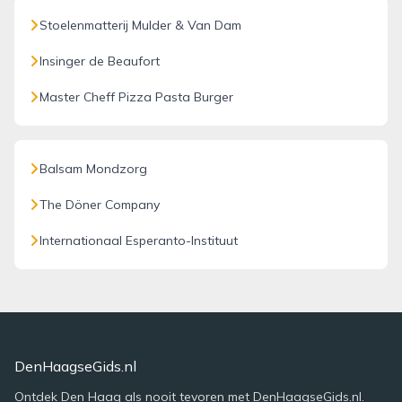
Stoelenmatterij Mulder & Van Dam
Insinger de Beaufort
Master Cheff Pizza Pasta Burger
Balsam Mondzorg
The Döner Company
Internationaal Esperanto-Instituut
DenHaagseGids.nl
Ontdek Den Haag als nooit tevoren met DenHaagseGids.nl.