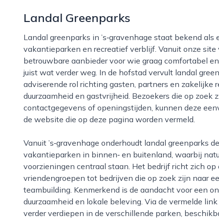
Landal Greenparks
Landal greenparks in ’s‑gravenhage staat bekend als een centrale schakel in de wereld van
vakantieparken en recreatief verblijf. Vanuit onze site 
betrouwbare aanbieder voor wie graag comfortabel en v
juist wat verder weg. In de hofstad vervult landal gr
adviserende rol richting gasten, partners en zakelijke re
duurzaamheid en gastvrijheid. Bezoekers die op zoek zi
contactgegevens of openingstijden, kunnen deze een
de website die op deze pagina worden vermeld.
Vanuit ’s‑gravenhage onderhoudt landal greenparks de verbinding met een uitgebreid netwerk van
vakantieparken in binnen‑ en buitenland, waarbij natuu
voorzieningen centraal staan. Het bedrijf richt zich o
vriendengroepen tot bedrijven die op zoek zijn naar 
teambuilding. Kenmerkend is de aandacht voor een on
duurzaamheid en lokale beleving. Via de vermelde lin
verder verdiepen in de verschillende parken, beschi