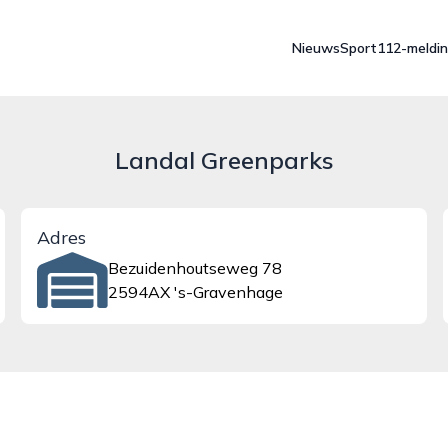
Nieuws
Sport
112-meldi
Landal Greenparks
Adres
Bezuidenhoutseweg 78
2594AX 's-Gravenhage