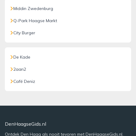
Middin Zwedenburg
Q-Park Haagse Markt
City Burger
De Kade
2aan2
Café Deniz
DenHaagseGids.nl
Ontdek Den Haag als nooit tevoren met DenHaagseGids.nl.