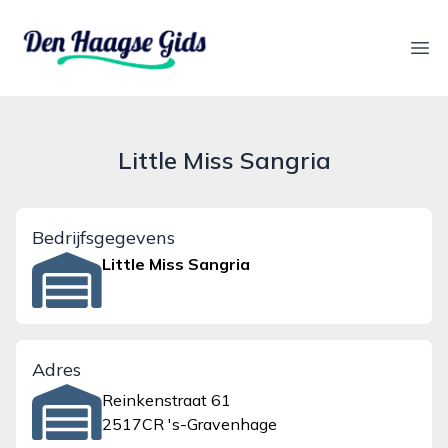
denhaagsegids.nl
Ope
Little Miss Sangria
Bedrijfsgegevens
Little Miss Sangria
Adres
Reinkenstraat 61
2517CR 's-Gravenhage