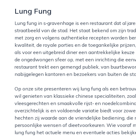
Lung Fung
Lung fung in s‑gravenhage is een restaurant dat al jaren een vaste plek inneemt in het culinaire
straatbeeld van de stad. Het staat bekend om zijn tra
met zorg en volgens authentieke recepten worden ber
kwaliteit, de royale porties en de toegankelijke prijze
als voor een uitgebreid diner een aantrekkelijke keuze 
de ongedwongen sfeer op, met een inrichting die eenv
restaurant trekt een gemengd publiek, van buurtbew
nabijgelegen kantoren en bezoekers van buiten de sta
Op onze site presenteren wij lung fung als een betrouwbare adres voor iedereen die in s‑gravenhage
wil genieten van klassieke chinese specialiteiten, zo
vleesgerechten en smaakvolle rijst‑ en noedelcombina
overzichtelijk is en voldoende variatie biedt voor zowe
hechten zij waarde aan de vriendelijke bediening, die
persoonlijke wensen of dieetvoorkeuren. Wie vooraf m
lung fung het actuele menu en eventuele acties bekijk