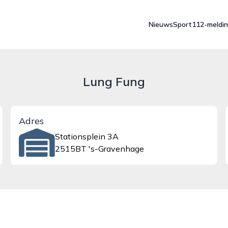
Nieuws
Sport
112-meldi
Lung Fung
Adres
Stationsplein 3A
2515BT 's-Gravenhage