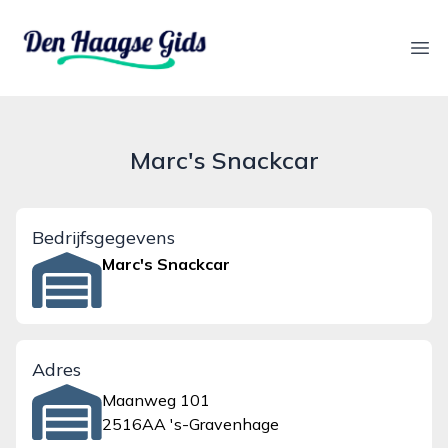
denhaagsegids.nl
Ope
Marc's Snackcar
Bedrijfsgegevens
Marc's Snackcar
Adres
Maanweg 101
2516AA 's-Gravenhage