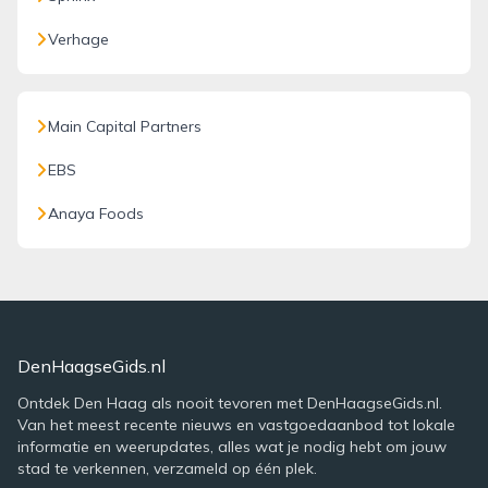
Verhage
Main Capital Partners
EBS
Anaya Foods
DenHaagseGids.nl
Ontdek Den Haag als nooit tevoren met DenHaagseGids.nl.
Van het meest recente nieuws en vastgoedaanbod tot lokale
informatie en weerupdates, alles wat je nodig hebt om jouw
stad te verkennen, verzameld op één plek.