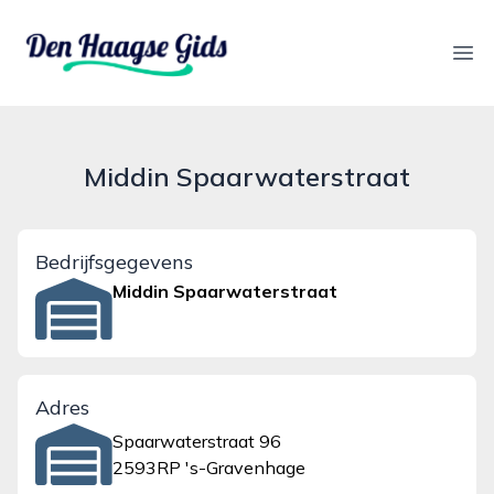
denhaagsegids.nl
Ope
Middin Spaarwaterstraat
Bedrijfsgegevens
Middin Spaarwaterstraat
Adres
Spaarwaterstraat 96
2593RP 's-Gravenhage