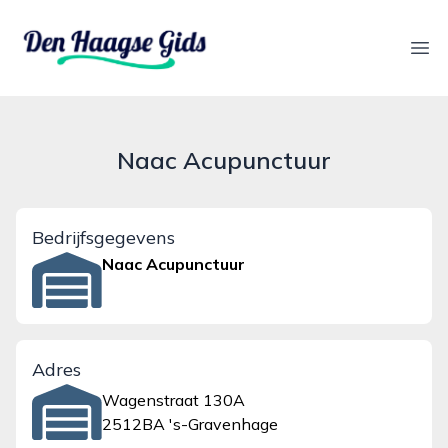
denhaagsegids.nl
Ope
Naac Acupunctuur
Bedrijfsgegevens
Naac Acupunctuur
Adres
Wagenstraat 130A
2512BA 's-Gravenhage