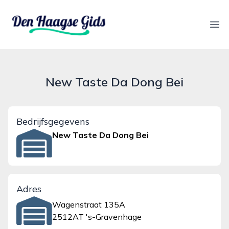
denhaagsegids.nl
Ope
New Taste Da Dong Bei
Bedrijfsgegevens
New Taste Da Dong Bei
Adres
Wagenstraat 135A
2512AT 's-Gravenhage