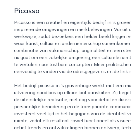
Picasso
Picasso is een creatief en eigentijds bedrijf in ’s gravenhage dat zich richt op het vormgeven van
inspirerende omgevingen en merkbelevingen. Vanuit on
werkwijze, zodat bezoekers een helder beeld krijgen va
waar kunst, cultuur en ondernemerschap samenkomen,
combinatie van vakmanschap, originaliteit en een ste
nu gaat om een zakelijke omgeving, een culturele ruimt
te vertalen naar tastbare concepten. Meer praktische 
eenvoudig te vinden via de adresgegevens en de link 
Het bedrijf picasso in ’s gravenhage werkt met een multidisciplinair team dat strategie, ontwerp en
uitvoering naadloos op elkaar laat aansluiten. Zij beg
de uiteindelijke realisatie, met oog voor detail en du
persoonlijke benadering en de transparante communica
investeert veel tijd in het begrijpen van de identiteit
ruimte, zodat elk resultaat zowel functioneel als visue
actief trends en ontwikkelingen binnen ontwerp, techn