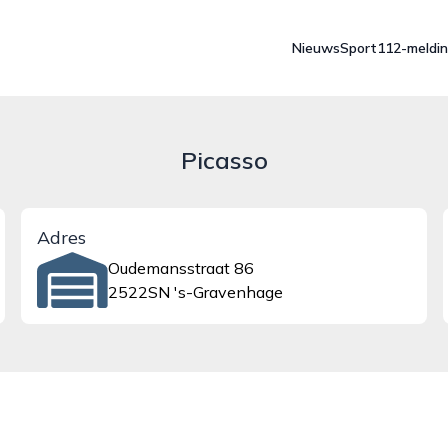
Nieuws
Sport
112-meldi
Picasso
Adres
Oudemansstraat 86
2522SN 's-Gravenhage