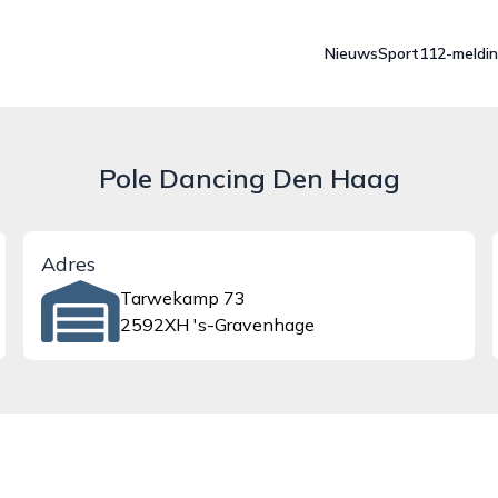
Nieuws
Sport
112-meldi
Pole Dancing Den Haag
Adres
Tarwekamp 73
2592XH 's-Gravenhage