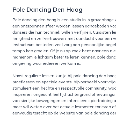
Pole Dancing Den Haag
Pole dancing den haag is een studio in 's gravenhage waar dans, kracht en plezier centraal staan. In
een ontspannen sfeer worden lessen aangeboden voor
dansers die hun techniek willen verfijnen. Cursisten l
lenigheid en zelfvertrouwen, met aandacht voor een ve
instructeurs besteden veel zorg aan persoonlijke begel
tempo kan groeien. Of je nu op zoek bent naar een nie
manier om je lichaam beter te leren kennen, pole dan
omgeving waar iedereen welkom is.
Naast reguliere lessen kun je bij pole dancing den haag vaak ook terecht voor workshops,
proeflessen en speciale events, bijvoorbeeld voor vrijg
stimuleert een hechte en respectvolle community, wa
inspireren, ongeacht leeftijd, achtergrond of ervarings
van sierlijke bewegingen en intensieve spiertraining
meer wil weten over het actuele lesrooster, tarieven o
eenvoudig terecht op de website van pole dancing den 