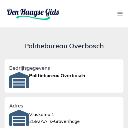
denhaagsegids.nl
Ope
Politiebureau Overbosch
Bedrijfsgegevens
Politiebureau Overbosch
Adres
Vlaskamp 1
2592AA 's-Gravenhage