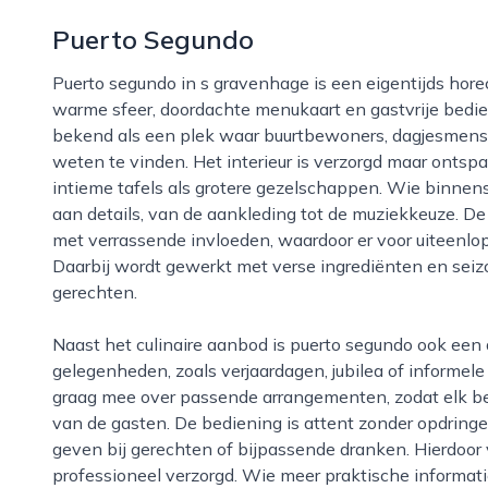
Puerto Segundo
Puerto segundo in s gravenhage is een eigentijds horecabedrijf dat zich onderscheidt door een
warme sfeer, doordachte menukaart en gastvrije bedien
bekend als een plek waar buurtbewoners, dagjesmense
weten te vinden. Het interieur is verzorgd maar onts
intieme tafels als grotere gezelschappen. Wie binnens
aan details, van de aankleding tot de muziekkeuze. D
met verrassende invloeden, waardoor er voor uiteenlo
Daarbij wordt gewerkt met verse ingrediënten en seizo
gerechten.
Naast het culinaire aanbod is puerto segundo ook een aantrekkelijke locatie voor speciale
gelegenheden, zoals verjaardagen, jubilea of informel
graag mee over passende arrangementen, zodat elk 
van de gasten. De bediening is attent zonder opdringeri
geven bij gerechten of bijpassende dranken. Hierdoor 
professioneel verzorgd. Wie meer praktische informati