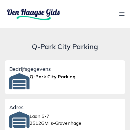
denhaagsegids.nl
Ope
Q-Park City Parking
Bedrijfsgegevens
Q-Park City Parking
Adres
Laan 5-7
2512GM 's-Gravenhage