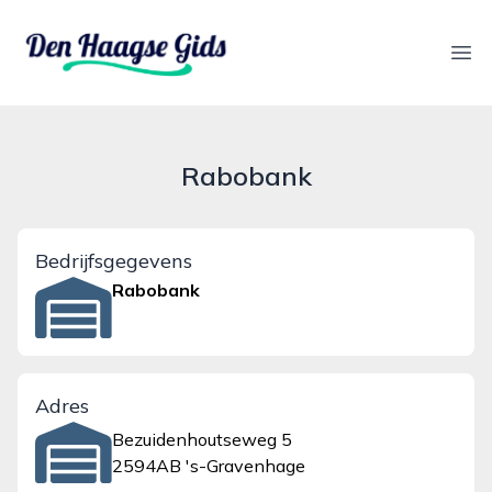
denhaagsegids.nl
Ope
Rabobank
Bedrijfsgegevens
Rabobank
Adres
Bezuidenhoutseweg 5
2594AB 's-Gravenhage