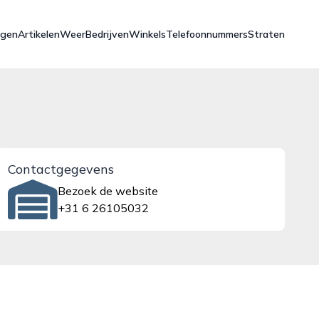
ngen
Artikelen
Weer
Bedrijven
Winkels
Telefoonnummers
Straten
Contactgegevens
Bezoek de website
+31 6 26105032