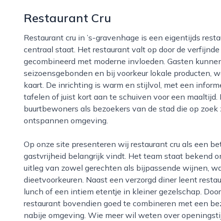
Restaurant Cru
Restaurant cru in ’s-gravenhage is een eigentijds restaurant waar aandacht voor smaak en sfeer
centraal staat. Het restaurant valt op door de verfij
gecombineerd met moderne invloeden. Gasten kunnen 
seizoensgebonden en bij voorkeur lokale producten, w
kaart. De inrichting is warm en stijlvol, met een infor
tafelen of juist kort aan te schuiven voor een maaltijd.
buurtbewoners als bezoekers van de stad die op zoek zi
ontspannen omgeving.
Op onze site presenteren wij restaurant cru als een betrouwbare keuze voor iedereen die kwaliteit en
gastvrijheid belangrijk vindt. Het team staat bekend
uitleg van zowel gerechten als bijpassende wijnen, wa
dieetvoorkeuren. Naast een verzorgd diner leent restau
lunch of een intiem etentje in kleiner gezelschap. Door
restaurant bovendien goed te combineren met een bez
nabije omgeving. Wie meer wil weten over openingstij