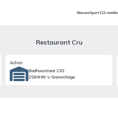
Nieuws
Sport
112-meldi
Restaurant Cru
Adres
Badhuisstraat 230
2584HN 's-Gravenhage