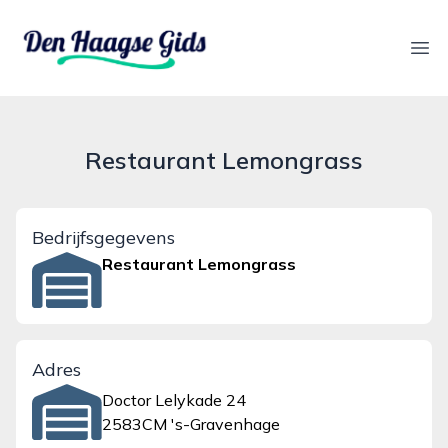
denhaagsegids.nl
Ope
Restaurant Lemongrass
Bedrijfsgegevens
Restaurant Lemongrass
Adres
Doctor Lelykade 24
2583CM 's-Gravenhage