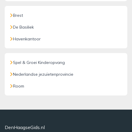
Brest
De Basiliek
Havenkantoor
Spel & Groei Kinderopvang
Nederlandse jezuïetenprovincie
Room
DenHaagseGids.nl